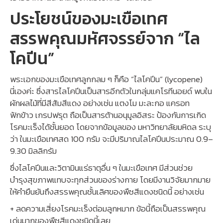
ประโยชน์ของมะเขือเทศ
สรรพคุณมหัศจรรย์จาก “ไล
โคปีน”
พระเอกของมะเขือเทศลูกกลม ๆ ก็คือ “ไลโคปีน” (lycopene)
นี่เองค่ะ ซึ่งสารไลโคปีนเป็นสารอีกตัวในกลุ่มแคโรทีนอยด์ พบใน
ผักผลไม้ที่มีสีส้มสีแดง อย่างเช่น แตงโม มะละกอ แครอท
ฟักข้าว เกรปฟรุต ถือเป็นสารต้านอนุมูลอิสระ ป้องกันการเกิด
โรคมะเร็งได้ชั้นยอด โดยจากข้อมูลของ มหาวิทยาลัยมหิดล ระบุ
ว่า ในมะเขือเทศสด 100 กรัม จะมีปริมาณไลโคปีนประมาณ 0.9–
9.30 มิลลิกรัม
ซึ่งไลโคปีนและวิตามินแร่ธาตุอื่น ๆ ในมะเขือเทศ มีส่วนช่วย
บำรุงสุขภาพแทบจะทุกส่วนของร่างกาย โดยมีงานวิจัยมากมาย
ให้คำยืนยันถึงสรรพคุณชั้นเลิศของพืชสีแดงชนิดนี้ อย่างเช่น
+ ลดความเสี่ยงโรคมะเร็งต่อมลูกหมาก ข้อนี้ถือเป็นสรรพคุณ
เด่นมากของพืชสีแดงชนิดนี้เลย