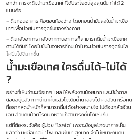
อกว่า การจะดื่มน้ำมะเขือเทศให้ได้ประโยชน์สูงสุดนั้น ทำได้ 2
แบบคือ
– ดื่มก่อนอาหาร คือตอนท้องว่าง โดยหยดน้ำมันลงในน้ำมะเขือ
เทศเพื่อช่วยในการดูดซึมของร่างกาย
– ดื่มหลังอาหาร หลังจากทานอาหารก็สามารถดื่มน้ำมะเขือเทศ
ตามได้ทันที โดยไขมันในอาหารที่กินเข้าไปจะช่วยในการดูดซึมไล
โคปีนได้ดีมากขึ้น
น้ำมะเขือเทศ ใครดื่มได้-ไม่ได้
?
อย่างที่เห็นว่ามะเขือเทศ 1 ผล ให้พลังงานน้อยมาก และมีน้ำตาล
น้อยอยู่แล้ว หากนำมาคั้นแล้วไม่เติมน้ำตาลลงไป คนอ้วน หรือคน
ที่อยากลดน้ำหนักก็สามารถดื่มได้อย่างสบายใจ ไม่ต้องกลัวอ้วน
เลย ส่วนคนป่วยโรคเบาหวานก็สามารถดื่มได้เช่นกัน
แต่ที่ต้องระวังคือ ผู้ป่วย “โรคไต” เพราะข้อมูลโภชนาการเห็น
แล้วว่า มะเขือเทศมี “โพแทสเซียม” สูงมาก จึงไม่เหมาะกับคน