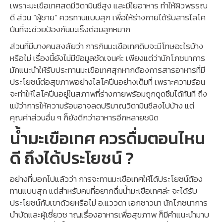
เพราะมะเขือเทศสดมีวิตามินซีสูง และมีใยอาหาร ทำให้ผิวพรรณ
ดี ส่วน “ผู้ชาย” ควรทานแบบสุก เพื่อให้ร่างกายได้รับสารไลโค
ปีนที่จะช่วยป้องกันมะเร็งต่อมลูกหมาก
ส่วนที่มีบางคนสงสัยว่า การกินมะเขือเทศดิบจะมีโทษอะไรบ้าง
หรือไม่ เรื่องนี้ยังไม่มีข้อมูลชัดเจนค่ะ เพียงแต่ว่านักโภชนาการ
มักแนะนำให้รับประทานมะเขือเทศสุกหากต้องการสารอาหารที่มี
ประโยชน์ต่อสุขภาพอย่างไลโคปีนอย่างเต็มที่ เพราะความร้อน
จะทำให้ไลโคปีนอยู่ในสภาพที่ร่างกายพร้อมถูกดูดซึมได้ทันที ถึง
แม้ว่าการให้ความร้อนอาจลดปริมาณวิตามินซีลงไปบ้าง แต่
คุณค่าส่วนอื่น ๆ ก็ยังดีกว่าอาหารอีกหลายชนิด
น้ำมะเขือเทศ ควรดื่มตอนไหน
ดี ถึงได้ประโยชน์ ?
อย่างที่บอกไปแล้วว่า การจะทานมะเขือเทศให้ได้ประโยชน์ต้อง
ทานแบบสุก แต่สำหรับคนที่อยากดื่มน้ำมะเขือเทศล่ะ จะได้รับ
ประโยชน์กับเขาด้วยหรือไม่ อ.แววตา เอกชาวนา นักโภชนาการ
บำบัดและผู้เชี่ยวช าญเรื่องอาหารเพื่อสุขภาพ ก็มีคำแนะนำมาบ