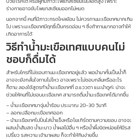
ป่วยโรคไต หรือผู้ที่มีภาวะโพแทสเซียมในเลือดสูง เพราะ
ร่างกายอาจขับโพแทสเซียมออกไม่หมด
นอกจากนี้ คนที่มีภาวะกรดไหลย้อน ไม่ควรทานมะเขือเทศมากเกิน
ไป เพราะมะเขือเทศมีฤทธิ์เป็นกรดอ่อน ๆ ซึ่งถ้าทานมากอาจทำให้
เกิดอาการได้
วิธีทำน้ำมะเขือเทศแบบคนไม่
ชอบก็ดื่มได้
สำหรับใครที่ไม่ชอบทานมะเขือเทศอยู่แล้ว พอนำมาคั้นเป็นน้ำก็
อาจจะยังกลั้นใจทานไม่ไหว อาจเพราะไม่ชอบกลิ่นหรืออะไร
ก็ตาม ลองใช้สูตรทำน้ำมะเขือเทศที่ อ.แววตา แนะนำดูค่ะ น่าจะ
ช่วยให้คนที่ไม่ชอบมะเขือเทศ สามารถดื่มน้ำมะเขือเทศได้มากขึ้น
– น้ำมะเขือเทศมาจุ่มน้ำร้อน ประมาณ 20-30 วินาที
– ลอกเปลือกมะเขือเทศออก
– นำมะเขือเทศไปปั่นใส่น้ำแข็งหรือโยเกิร์ตตามความชอบ อาจจะ
ผสมน้ำส้มสด น้ำมะนาว น้ำผลไม้อื่น ๆ หรือน้ำผึ้งนิดหน่อยให้มีรส
เปรี้ยว รสหวาน เข้ามาผสม ก็จะทำให้กินง่ายขึ้น