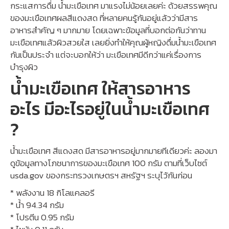
กระแสการดื่ม น้ำมะเขือเทศ มาแรงไม่น้อยเลยค่ะ ด้วยสรรพคุณ
ของมะเขือเทศผลสีแดงสด ที่หลายคนรู้กันอยู่แล้วว่ามีสาร
อาหารสำคัญ ๆ มากมาย โดยเฉพาะข้อมูลที่บอกต่อกันว่าทาน
มะเขือเทศแล้วผิวสวยใส เลยยิ่งทำให้คุณผู้หญิงดื่มน้ำมะเขือเทศ
กันเป็นประจำ แต่จะบอกให้ว่า มะเขือเทศมีดีกว่าแค่เรื่องการ
บำรุงผิว
น้ำมะเขือเทศ ให้สารอาหาร
อะไร มีอะไรอยู่ในน้ำมะเขือเทศ
?
น้ำมะเขือเทศ สีแดงสด มีสารอาหารอยู่มากมายทีเดียวค่ะ ลองมา
ดูข้อมูลทางโภชนาการของมะเขือเทศ 100 กรัม ตามที่เว็บไซต์
usda.gov ของกระทรวงเกษตรฯ สหรัฐฯ ระบุไว้กันก่อน
* พลังงาน 18 กิโลแคลอรี
* น้ำ 94.34 กรัม
* โปรตีน 0.95 กรัม