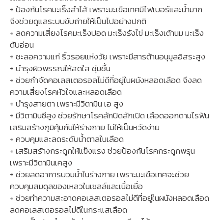
+ ป้องกันโรคมะเร็งลำไส้ เพราะมะเขือเทศมีไฟเบอร์และน้ำมาก
จึงช่วยดูแลระบบขับถ่ายให้เป็นไปอย่างปกติ
+ ลดความเสี่ยงโรคมะเร็งปอด มะเร็งรังไข่ มะเร็งเต้านม มะเร็ง
ตับอ่อน
+ ชะลอความแก่ ริ้วรอยแห่งวัย เพราะมีสารต้านอนุมูลอิสระสูง
+ บำรุงผิวพรรณให้สดใส ชุ่มชื้น
+ ช่วยกำจัดคอเลสเตอรอลไม่ดีที่อยู่ในผนังหลอดเลือด จึงลด
ความเสี่ยงโรคหัวใจและหลอดเลือด
+ บำรุงสายตา เพราะมีวิตามิน เอ สูง
+ มีวิตามินซีสูง ช่วยรักษาโรคลักปิดลักเปิด เลือดออกตามไรฟัน
เสริมสร้างภูมิคุ้มกันให้ร่างกาย ไม่ให้เป็นหวัดง่าย
+ ควบคุมและลดระดับน้ำตาลในเลือด
+ เสริมสร้างกระดูกให้แข็งแรง ช่วยป้องกันโรคกระดูกพรุน
เพราะมีวิตามินเคสูง
+ ช่วยลดอาการบวมน้ำในร่างกาย เพราะมะเขือเทศจะช่วย
ควบคุมสมดุลของเหลวในเซลล์และเนื้อเยื่อ
+ ช่วยทำความสะอาดคอเลสเตอรอลไม่ดีที่อยู่ในผนังหลอดเลือด
ลดคอเลสเตอรอลไม่ดีในกระแสเลือด