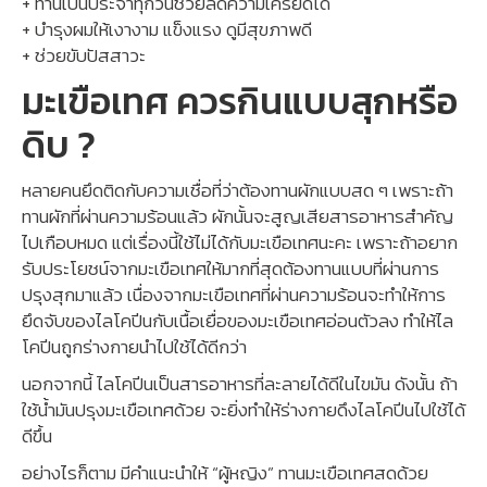
+ ทานเป็นประจำทุกวันช่วยลดความเครียดได้
+ บำรุงผมให้เงางาม แข็งแรง ดูมีสุขภาพดี
+ ช่วยขับปัสสาวะ
มะเขือเทศ ควรกินแบบสุกหรือ
ดิบ ?
หลายคนยึดติดกับความเชื่อที่ว่าต้องทานผักแบบสด ๆ เพราะถ้า
ทานผักที่ผ่านความร้อนแล้ว ผักนั้นจะสูญเสียสารอาหารสำคัญ
ไปเกือบหมด แต่เรื่องนี้ใช้ไม่ได้กับมะเขือเทศนะคะ เพราะถ้าอยาก
รับประโยชน์จากมะเขือเทศให้มากที่สุดต้องทานแบบที่ผ่านการ
ปรุงสุกมาแล้ว เนื่องจากมะเขือเทศที่ผ่านความร้อนจะทำให้การ
ยึดจับของไลโคปีนกับเนื้อเยื่อของมะเขือเทศอ่อนตัวลง ทำให้ไล
โคปีนถูกร่างกายนำไปใช้ได้ดีกว่า
นอกจากนี้ ไลโคปีนเป็นสารอาหารที่ละลายได้ดีในไขมัน ดังนั้น ถ้า
ใช้น้ำมันปรุงมะเขือเทศด้วย จะยิ่งทำให้ร่างกายดึงไลโคปีนไปใช้ได้
ดีขึ้น
อย่างไรก็ตาม มีคำแนะนำให้ “ผู้หญิง” ทานมะเขือเทศสดด้วย